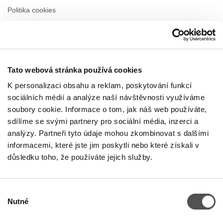
Politika cookies
Pronájem
Kontakt
Tato webová stránka používá cookies
PROVOZNÍ DOBA
K personalizaci obsahu a reklam, poskytování funkcí
Pondělí
09:00 - 21:00
sociálních médií a analýze naší návštěvnosti využíváme
Úterý
09:00 - 21:00
soubory cookie. Informace o tom, jak náš web používáte,
Středa
09:00 - 21:00
sdílíme se svými partnery pro sociální média, inzerci a
Čtvrtek
09:00 - 21:00
analýzy. Partneři tyto údaje mohou zkombinovat s dalšími
Pátek
09:00 - 21:00
Sobota
09:00 - 21:00
informacemi, které jste jim poskytli nebo které získali v
důsledku toho, že používáte jejich služby.
Obchodní neděle
09:00 - 20:00
Výběr
Nutné
Více informací
souhlasu