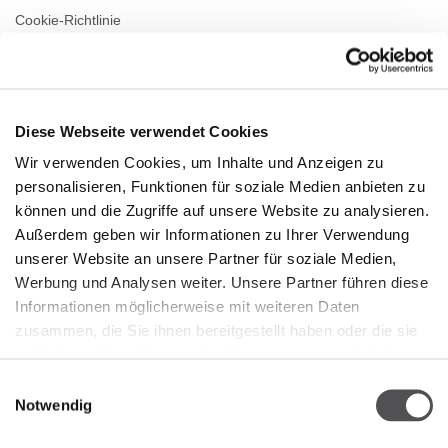
Cookie-Richtlinie
Vermietung
Kontakt
Diese Webseite verwendet Cookies
ÖFFNUNGSZEITEN
Wir verwenden Cookies, um Inhalte und Anzeigen zu
personalisieren, Funktionen für soziale Medien anbieten zu
Montag
09:00 - 21:00
Dienstag
09:00 - 21:00
können und die Zugriffe auf unsere Website zu analysieren.
Mittwoch
09:00 - 21:00
Außerdem geben wir Informationen zu Ihrer Verwendung
Donnerstag
09:00 - 21:00
unserer Website an unsere Partner für soziale Medien,
Freitag
09:00 - 21:00
Werbung und Analysen weiter. Unsere Partner führen diese
Samstag
09:00 - 21:00
Informationen möglicherweise mit weiteren Daten
zusammen, die Sie ihnen bereitgestellt haben oder die sie
Verkaufsoffene Sonntage
09:00 - 20:00
im Rahmen Ihrer Nutzung der Dienste gesammelt haben.
Einwilligungsauswahl
Notwendig
Mehr Informationen