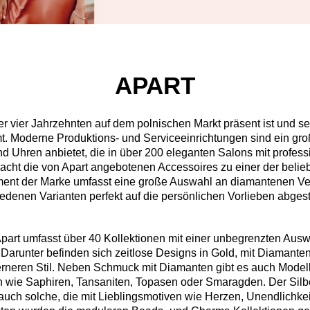
APART
ber vier Jahrzehnten auf dem polnischen Markt präsent ist und s
 Moderne Produktions- und Serviceeinrichtungen sind ein große
Uhren anbietet, die in über 200 eleganten Salons mit profess
macht die von Apart angebotenen Accessoires zu einer der belie
ment der Marke umfasst eine große Auswahl an diamantenen Ve
hiedenen Varianten perfekt auf die persönlichen Vorlieben abge
rt umfasst über 40 Kollektionen mit einer unbegrenzten Aus
Darunter befinden sich zeitlose Designs in Gold, mit Diamanten
eren Stil. Neben Schmuck mit Diamanten gibt es auch Modelle
en wie Saphiren, Tansaniten, Topasen oder Smaragden. Der Sil
uch solche, die mit Lieblingsmotiven wie Herzen, Unendlichkei