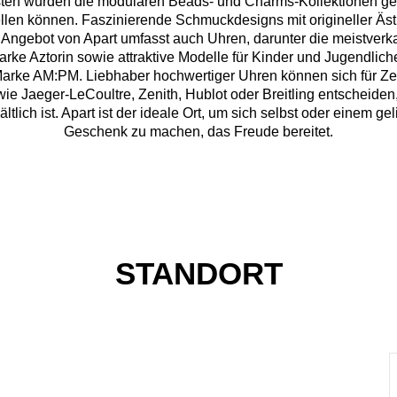
listen wurden die modularen Beads- und Charms-Kollektionen ge
n können. Faszinierende Schmuckdesigns mit origineller Ästh
 Angebot von Apart umfasst auch Uhren, darunter die meistverk
arke Aztorin sowie attraktive Modelle für Kinder und Jugendlich
r Marke AM:PM. Liebhaber hochwertiger Uhren können sich für Z
e Jaeger-LeCoultre, Zenith, Hublot oder Breitling entscheiden, 
lich ist. Apart ist der ideale Ort, um sich selbst oder einem ge
Geschenk zu machen, das Freude bereitet.
STANDORT