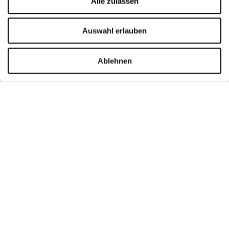
Alle zulassen
Vermietung
Kontakt
Auswahl erlauben
ÖFFNUNGSZEITEN
Ablehnen
Montag
09:00 - 21:00
Dienstag
09:00 - 21:00
Mittwoch
09:00 - 21:00
Donnerstag
09:00 - 21:00
Freitag
09:00 - 21:00
Samstag
09:00 - 21:00
Verkaufsoffene Sonntage
09:00 - 20:00
Mehr Informationen
KONTAKT