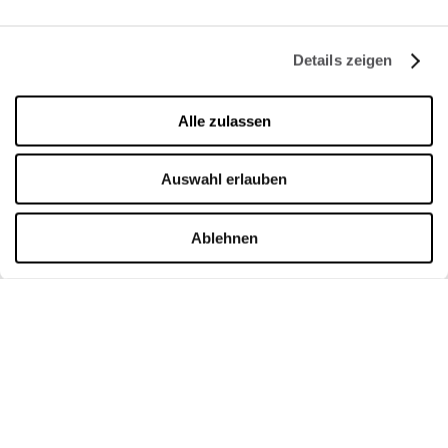
FIRMA
Details zeigen
Über uns
Alle zulassen
Cookie-Richtlinie
Vermietung
Auswahl erlauben
Kontakt
Ablehnen
ÖFFNUNGSZEITEN
Montag
09:00 - 21:00
Dienstag
09:00 - 21:00
Mittwoch
09:00 - 21:00
Donnerstag
09:00 - 21:00
Freitag
09:00 - 21:00
Samstag
09:00 - 21:00
Verkaufsoffene Sonntage