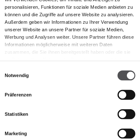
personalisieren, Funktionen für soziale Medien anbieten zu
können und die Zugriffe auf unsere Website zu analysieren.
Außerdem geben wir Informationen zu Ihrer Verwendung
unserer Website an unsere Partner für soziale Medien,
Werbung und Analysen weiter. Unsere Partner führen diese
Informationen möglicherweise mit weiteren Daten
zusammen, die Sie ihnen bereitgestellt haben oder die sie
im Rahmen Ihrer Nutzung der Dienste gesammelt haben.
NEWSLETTER
Einwilligungsauswahl
Notwendig
Jetzt registrieren
Präferenzen
GEBEN SIE HIER IHRE E-MAIL-ADRESSE EIN
Statistiken
Marketing