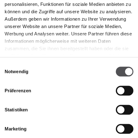
personalisieren, Funktionen für soziale Medien anbieten zu
können und die Zugriffe auf unsere Website zu analysieren.
Außerdem geben wir Informationen zu Ihrer Verwendung
unserer Website an unsere Partner für soziale Medien,
Werbung und Analysen weiter. Unsere Partner führen diese
Informationen möglicherweise mit weiteren Daten
zusammen, die Sie ihnen bereitgestellt haben oder die sie
im Rahmen Ihrer Nutzung der Dienste gesammelt haben.
NEWSLETTER
Einwilligungsauswahl
Notwendig
Jetzt registrieren
Präferenzen
GEBEN SIE HIER IHRE E-MAIL-ADRESSE EIN
Statistiken
Marketing