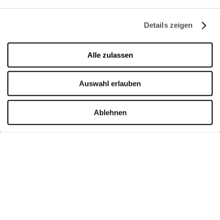
FIRMA
Details zeigen
Über uns
Alle zulassen
Cookie-Richtlinie
Vermietung
Auswahl erlauben
Kontakt
Ablehnen
ÖFFNUNGSZEITEN
Montag
09:00 - 21:00
Dienstag
09:00 - 21:00
Mittwoch
09:00 - 21:00
Donnerstag
09:00 - 21:00
Freitag
09:00 - 21:00
Samstag
09:00 - 21:00
Verkaufsoffene Sonntage