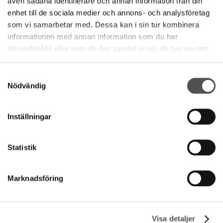
även sådana identifierare och annan information från din
enhet till de sociala medier och annons- och analysföretag
som vi samarbetar med. Dessa kan i sin tur kombinera
informationen med annan information som du har
tillhandahållit eller som de har samlat in när du har använt
NEWSLETTER
deras tjänster.
Samtyckesval
Nödvändig
Bli en VIP
ANGE DIN E-POSTADRESS
Inställningar
Statistik
Marknadsföring
FÖRETAG
Visa detaljer