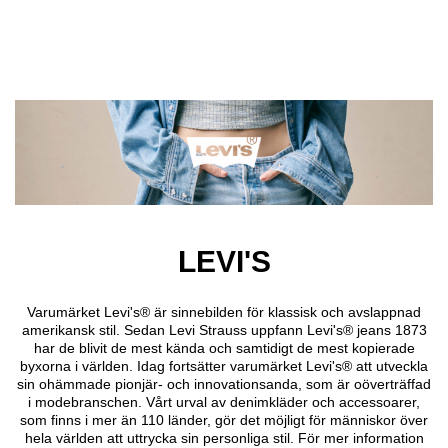
Hoppa till huvudinnehåll
LEVI'S
Varumärket Levi's® är sinnebilden för klassisk och avslappnad
amerikansk stil. Sedan Levi Strauss uppfann Levi's® jeans 1873
har de blivit de mest kända och samtidigt de mest kopierade
byxorna i världen. Idag fortsätter varumärket Levi's® att utveckla
sin ohämmade pionjär- och innovationsanda, som är oöverträffad
i modebranschen. Vårt urval av denimkläder och accessoarer,
som finns i mer än 110 länder, gör det möjligt för människor över
hela världen att uttrycka sin personliga stil. För mer information