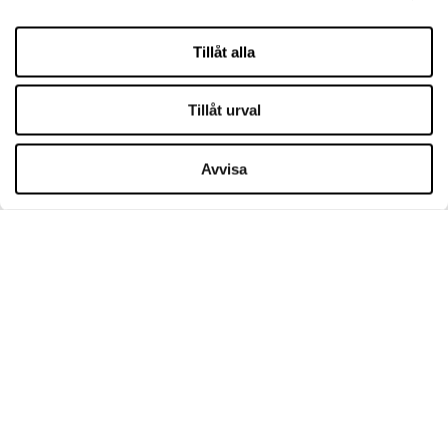
Om oss
Cookies
Tillåt alla
Leasing
Kontakt
Tillåt urval
ÖPPETTIDER
Avvisa
Måndag
09:00 - 21:00
Tisdag
09:00 - 21:00
Onsdag
09:00 - 21:00
Torsdag
09:00 - 21:00
Fredag
09:00 - 21:00
Lördag
09:00 - 21:00
Söndagsöppet
09:00 - 20:00
Mer information