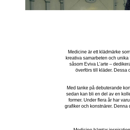
Medicine är ett klädmärke som s
kreativa samarbeten och unika t
såsom Eviva L’arte – dedikera
överförs till kläder. Dessa o
Med tanke på debuterande konst
sedan kan bli en del av en kolle
former. Under flera år har va
grafiker och konstnärer. Denna de
Medicine hämtar inspiration