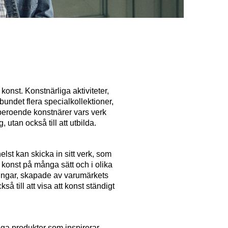
konst. Konstnärliga aktiviteter,
undet flera specialkollektioner,
oberoende konstnärer vars verk
, utan också till att utbilda.
st kan skicka in sitt verk, som
r konst på många sätt och i olika
ningar, skapade av varumärkets
å till att visa att konst ständigt
iga produkter som inspirerar