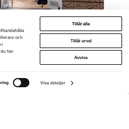
Tillåt alla
illhandahålla
ifierare och
Tillåt urval
vi
 du har
Avvisa
ring
Visa detaljer