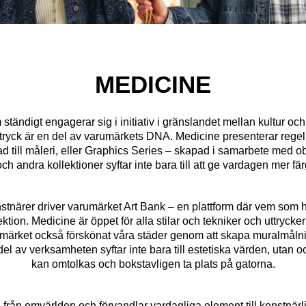
MEDICINE
tändigt engagerar sig i initiativ i gränslandet mellan kultur och 
ryck är en del av varumärkets DNA. Medicine presenterar regelb
d till måleri, eller Graphics Series – skapad i samarbete med 
ch andra kollektioner syftar inte bara till att ge vardagen mer färg
närer driver varumärket Art Bank – en plattform där vem som hel
ktion. Medicine är öppet för alla stilar och tekniker och uttrycke
rumärket också förskönat våra städer genom att skapa muralmål
l av verksamheten syftar inte bara till estetiska värden, utan ocks
kan omtolkas och bokstavligen ta plats på gatorna.
 från omvärlden och förvandlar vardagliga element till konstnärl