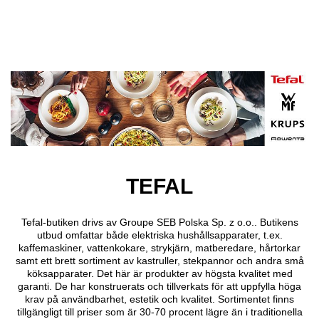
Hoppa till huvudinnehåll
TEFAL
Tefal-butiken drivs av Groupe SEB Polska Sp. z o.o.. Butikens
utbud omfattar både elektriska hushållsapparater, t.ex.
kaffemaskiner, vattenkokare, strykjärn, matberedare, hårtorkar
samt ett brett sortiment av kastruller, stekpannor och andra små
köksapparater. Det här är produkter av högsta kvalitet med
garanti. De har konstruerats och tillverkats för att uppfylla höga
krav på användbarhet, estetik och kvalitet. Sortimentet finns
tillgängligt till priser som är 30-70 procent lägre än i traditionella