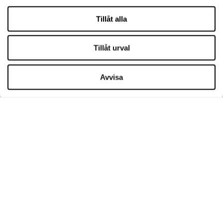
Cookies
Tillåt alla
Leasing
Kontakt
Tillåt urval
ÖPPETTIDER
Avvisa
Måndag
09:00 - 21:00
Tisdag
09:00 - 21:00
Onsdag
09:00 - 21:00
Torsdag
09:00 - 21:00
Fredag
09:00 - 21:00
Lördag
09:00 - 21:00
Söndagsöppet
09:00 - 20:00
Mer information