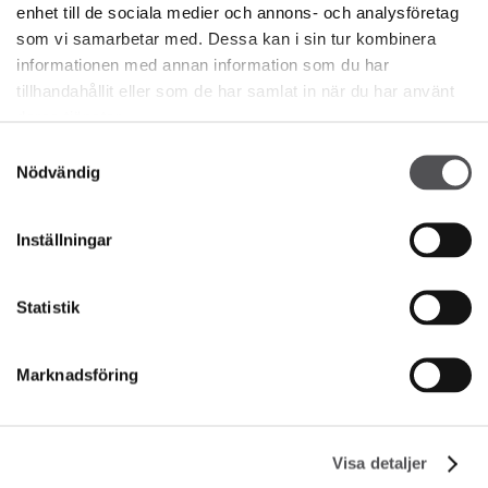
enhet till de sociala medier och annons- och analysföretag
som vi samarbetar med. Dessa kan i sin tur kombinera
informationen med annan information som du har
tillhandahållit eller som de har samlat in när du har använt
NEWSLETTER
deras tjänster.
Samtyckesval
Bli en VIP
Nödvändig
ANGE DIN E-POSTADRESS
Inställningar
Statistik
Marknadsföring
FÖRETAG
Visa detaljer
Om oss