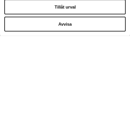
Tillåt urval
ÖPPETTIDER
Avvisa
Måndag
09:00 - 21:00
Tisdag
09:00 - 21:00
Onsdag
09:00 - 21:00
Torsdag
09:00 - 21:00
Fredag
09:00 - 21:00
Lördag
09:00 - 21:00
Söndagsöppet
09:00 - 20:00
Mer information
KONTAKT
Designer Outlet Gdańsk