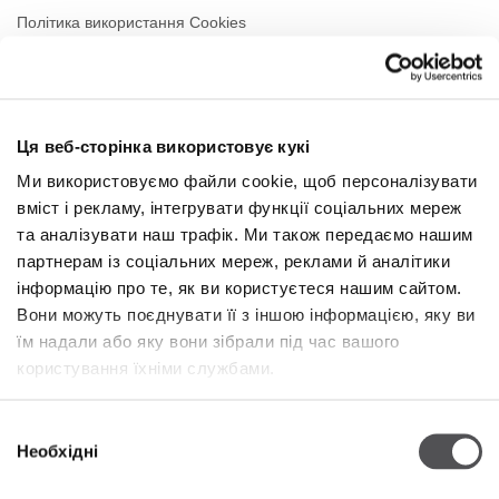
Політика використання Cookies
Оренда
Контакти
Ця веб-сторінка використовує кукі
РЕЖИМ РОБОТИ
Ми використовуємо файли cookie, щоб персоналізувати
вміст і рекламу, інтегрувати функції соціальних мереж
Понеділок
09:00 - 21:00
Вівторок
09:00 - 21:00
та аналізувати наш трафік. Ми також передаємо нашим
Середа
09:00 - 21:00
партнерам із соціальних мереж, реклами й аналітики
Четвер
09:00 - 21:00
інформацію про те, як ви користуєтеся нашим сайтом.
П'ятниця
09:00 - 21:00
Вони можуть поєднувати її з іншою інформацією, яку ви
Субота
09:00 - 21:00
їм надали або яку вони зібрали під час вашого
користування їхніми службами.
Niedziela handlowa
09:00 - 20:00
Вибір
Необхідні
Więcej informacji
згоди