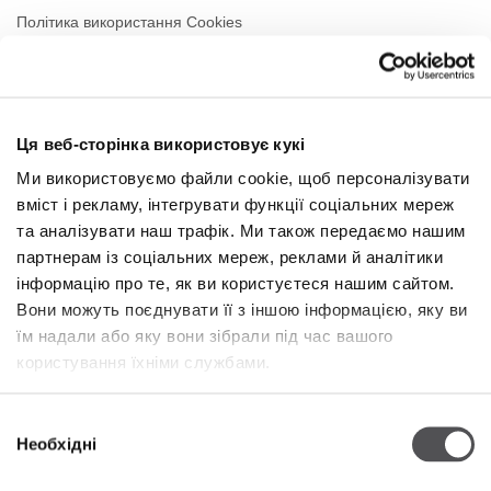
Політика використання Cookies
Оренда
Контакти
Ця веб-сторінка використовує кукі
РЕЖИМ РОБОТИ
Ми використовуємо файли cookie, щоб персоналізувати
вміст і рекламу, інтегрувати функції соціальних мереж
Понеділок
09:00 - 21:00
Вівторок
09:00 - 21:00
та аналізувати наш трафік. Ми також передаємо нашим
Середа
09:00 - 21:00
партнерам із соціальних мереж, реклами й аналітики
Четвер
09:00 - 21:00
інформацію про те, як ви користуєтеся нашим сайтом.
П'ятниця
09:00 - 21:00
Вони можуть поєднувати її з іншою інформацією, яку ви
Субота
09:00 - 21:00
їм надали або яку вони зібрали під час вашого
користування їхніми службами.
Niedziela handlowa
09:00 - 20:00
Вибір
Необхідні
Więcej informacji
згоди