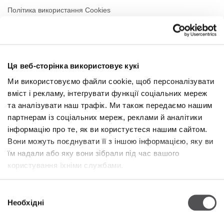
Політика використання Cookies
Оренда
Контакти
Ця веб-сторінка використовує кукі
РЕЖИМ РОБОТИ
Ми використовуємо файли cookie, щоб персоналізувати
вміст і рекламу, інтегрувати функції соціальних мереж
Понеділок
09:00 - 21:00
Вівторок
09:00 - 21:00
та аналізувати наш трафік. Ми також передаємо нашим
Середа
09:00 - 21:00
партнерам із соціальних мереж, реклами й аналітики
Четвер
09:00 - 21:00
інформацію про те, як ви користуєтеся нашим сайтом.
П'ятниця
09:00 - 21:00
Вони можуть поєднувати її з іншою інформацією, яку ви
Субота
09:00 - 21:00
їм надали або яку вони зібрали під час вашого
користування їхніми службами.
Niedziela handlowa
09:00 - 20:00
Вибір
Необхідні
Więcej informacji
згоди