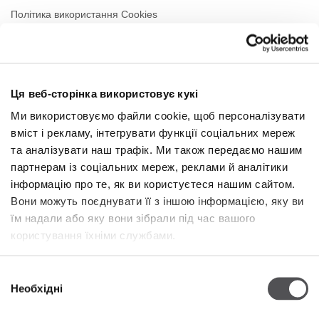
Політика використання Cookies
Оренда
Контакти
Ця веб-сторінка використовує кукі
РЕЖИМ РОБОТИ
Ми використовуємо файли cookie, щоб персоналізувати
вміст і рекламу, інтегрувати функції соціальних мереж
Понеділок
09:00 - 21:00
Вівторок
09:00 - 21:00
та аналізувати наш трафік. Ми також передаємо нашим
Середа
09:00 - 21:00
партнерам із соціальних мереж, реклами й аналітики
Четвер
09:00 - 21:00
інформацію про те, як ви користуєтеся нашим сайтом.
П'ятниця
09:00 - 21:00
Вони можуть поєднувати її з іншою інформацією, яку ви
Субота
09:00 - 21:00
їм надали або яку вони зібрали під час вашого
користування їхніми службами.
Niedziela handlowa
09:00 - 20:00
Вибір
Необхідні
Więcej informacji
згоди