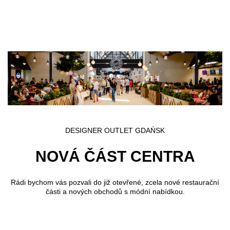
Přejít k hlavnímu obsahu
DESIGNER OUTLET GDAŃSK
NOVÁ ČÁST CENTRA
Rádi bychom vás pozvali do již otevřené, zcela nové restaurační
části a nových obchodů s módní nabídkou.