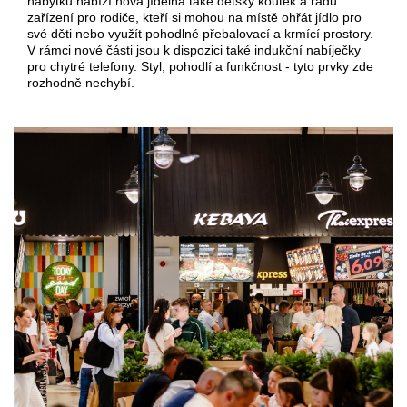
nábytku nabízí nová jídelna také dětský koutek a řadu
zařízení pro rodiče, kteří si mohou na místě ohřát jídlo pro
své děti nebo využít pohodlné přebalovací a krmící prostory.
V rámci nové části jsou k dispozici také indukční nabíječky
pro chytré telefony. Styl, pohodlí a funkčnost - tyto prvky zde
rozhodně nechybí.