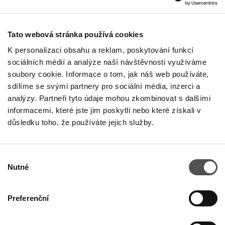
Kontakt
Tato webová stránka používá cookies
PROVOZNÍ DOBA
K personalizaci obsahu a reklam, poskytování funkcí
Pondělí
09:00 - 21:00
sociálních médií a analýze naší návštěvnosti využíváme
Úterý
09:00 - 21:00
soubory cookie. Informace o tom, jak náš web používáte,
Středa
09:00 - 21:00
sdílíme se svými partnery pro sociální média, inzerci a
Čtvrtek
09:00 - 21:00
analýzy. Partneři tyto údaje mohou zkombinovat s dalšími
Pátek
09:00 - 21:00
Sobota
09:00 - 21:00
informacemi, které jste jim poskytli nebo které získali v
důsledku toho, že používáte jejich služby.
Obchodní neděle
09:00 - 20:00
Výběr
Nutné
Více informací
souhlasu
Preferenční
KONTAKT