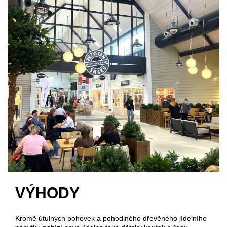
VÝHODY
Kromě útulných pohovek a pohodlného dřevěného jídelního