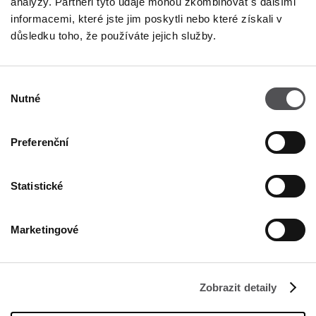
analýzy. Partneři tyto údaje mohou zkombinovat s dalšími
informacemi, které jste jim poskytli nebo které získali v
důsledku toho, že používáte jejich služby.
NEWSLETTER
Výběr
Staňte se VIP!
Nutné
souhlasu
ZADEJTE SVOU E-MAILOVOU ADRESU
Preferenční
Statistické
Marketingové
FIRMA
Zobrazit detaily
O nás
Politika cookies