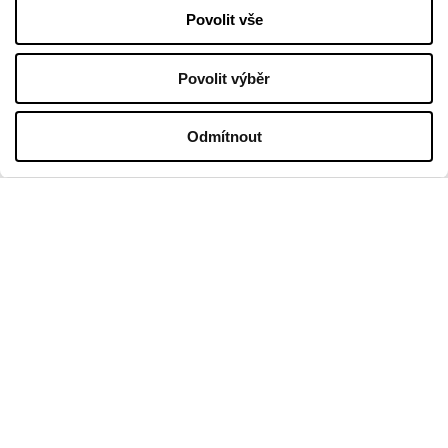
Povolit vše
Pronájem
Kontakt
Povolit výběr
PROVOZNÍ DOBA
Odmítnout
Pondělí
09:00 - 21:00
Úterý
09:00 - 21:00
Středa
09:00 - 21:00
Čtvrtek
09:00 - 21:00
Pátek
09:00 - 21:00
Sobota
09:00 - 21:00
Obchodní neděle
09:00 - 20:00
Více informací