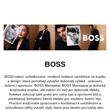
Přejít k hlavnímu obsahu
BOSS
BOSS nabízí sofistikované, moderní kolekce zaměřené na kvalitu
a design, které pomáhají vytvářet dokonalý vzhled - pracovní,
ležérní i sportovní. BOSS Menswear BOSS Menswear je ikonická
krejčovská značka, ale nabízí víc než jen dokonalé obleky.
Kolekce zahrnují také prvky pro volný čas a sportovní styl a
představují kompletní šatník ideální pro moderní životní styl.
Precizní krejčovské zpracování v kombinaci s uvolněnými a
pohodlnými střihy vytváří styly, které jsou ideální pro každý den.