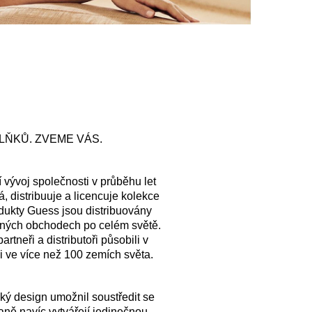
LŇKŮ. ZVEME VÁS.
vývoj společnosti v průběhu let
, distribuuje a licencuje kolekce
odukty Guess jsou distribuovány
vaných obchodech po celém světě.
tneři a distributoři působili v
i ve více než 100 zemích světa.
ý design umožnil soustředit se
ně navíc vytvářejí jedinečnou,