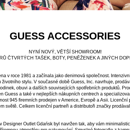
GUESS ACCESSORIES
NYNÍ NOVÝ, VĚTŠÍ SHOWROOM!
TRŮ ČTVRTÝCH TAŠEK, BOTY, PENĚŽENEK A JINÝCH DOP
 v roce 1981 a začínala jako denimová společnost. Intenzivní 
 životního stylu. V současné době Guess, Inc. navrhuje, prodává
hodinek, obuvi a dalších souvisejících spotřebních produktů. Pr
jen Guess a také v nejlepších nákupních centrech a specializo
st 945 firemních prodejen v Americe, Evropě a Asii. Licenční par
 světě. Celkem licenční partneři a distributoři značky prodával
Designer Outlet Gdańsk byl navržen tak, aby vám minimalistick
 příjemnou atmosféru pro nakupování. Smyslné fotografie z kampa