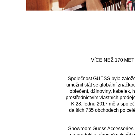
VÍCE NEŽ 170 ME
Společnost GUESS byla založena
umožnil stát se globální značkou
oblečení, džínoviny, kabelek, 
prostřednictvím vlastních prode
K 28. lednu 2017 měla společno
dalších 735 obchodech po celém
Showroom Guess Accessories v 
na produkt a zároveň vytvořit