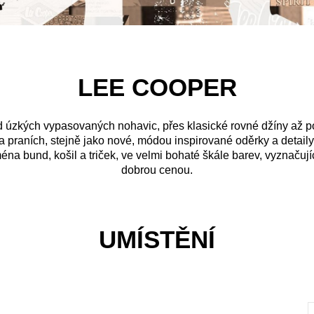
LEE COOPER
(od úzkých vypasovaných nohavic, přes klasické rovné džíny až p
a praních, stejně jako nové, módou inspirované oděrky a detai
éna bund, košil a triček, ve velmi bohaté škále barev, vyznačují
dobrou cenou.
UMÍSTĚNÍ