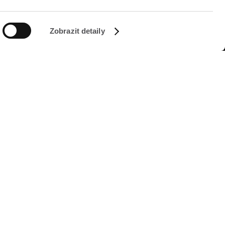
Zobrazit detaily
SLEDUJTE NÁS NA
Managed by FREY Group