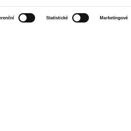
erenční
Statistické
Marketingové
ZADEJTE SVOU E-MAILOVOU ADRESU
NÍ DOBA
KONTAKT
09:00 - 21:00
Designer Outlet Gdańsk
09:00 - 21:00
ul. Przywidzka 8
09:00 - 21:00
80-174 Gdańsk
09:00 - 21:00
+48 58 320 99 44
09:00 - 21:00
info@designeroutletgdansk.pl
09:00 - 21:00
 neděle
09:00 - 20:00