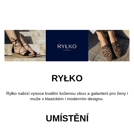
Přejít k hlavnímu obsahu
RYŁKO
Ryłko nabízí vysoce kvalitní koženou obuv a galanterii pro ženy i
muže v klasickém i moderním designu.
UMÍSTĚNÍ