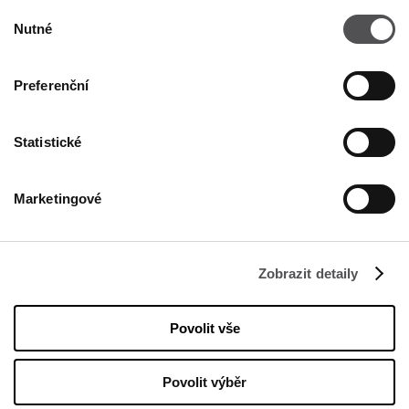
Výběr
ZADEJTE SVOU E-MAILOVOU ADRESU
Nutné
souhlasu
Preferenční
Statistické
Marketingové
FIRMA
O nás
Zobrazit detaily
Politika cookies
Pronájem
Povolit vše
Kontakt
Povolit výběr
PROVOZNÍ DOBA