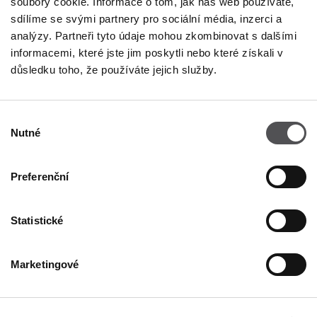
soubory cookie. Informace o tom, jak náš web používáte,
sdílíme se svými partnery pro sociální média, inzerci a
analýzy. Partneři tyto údaje mohou zkombinovat s dalšími
informacemi, které jste jim poskytli nebo které získali v
důsledku toho, že používáte jejich služby.
NEWSLETTER
Výběr
Nutné
souhlasu
Staňte se VIP!
ZADEJTE SVOU E-MAILOVOU ADRESU
Preferenční
Statistické
Marketingové
FIRMA