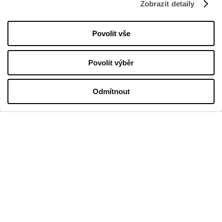
Zobrazit detaily
O nás
Politika cookies
Povolit vše
Pronájem
Kontakt
Povolit výběr
Odmítnout
PROVOZNÍ DOBA
Pondělí
09:00 - 21:00
Úterý
09:00 - 21:00
Středa
09:00 - 21:00
Čtvrtek
09:00 - 21:00
Pátek
09:00 - 21:00
Sobota
09:00 - 21:00
Obchodní neděle
09:00 - 20:00
Více informací