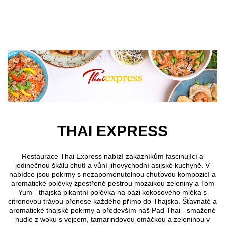
Přejít k hlavnímu obsahu
THAI EXPRESS
Restaurace Thai Express nabízí zákazníkům fascinující a
jedinečnou škálu chutí a vůní jihovýchodní asijské kuchyně. V
nabídce jsou pokrmy s nezapomenutelnou chuťovou kompozicí a
aromatické polévky zpestřené pestrou mozaikou zeleniny a Tom
Yum - thajská pikantní polévka na bázi kokosového mléka s
citronovou trávou přenese každého přímo do Thajska. Šťavnaté a
aromatické thajské pokrmy a především náš Pad Thai - smažené
nudle z woku s vejcem, tamarindovou omáčkou a zeleninou v