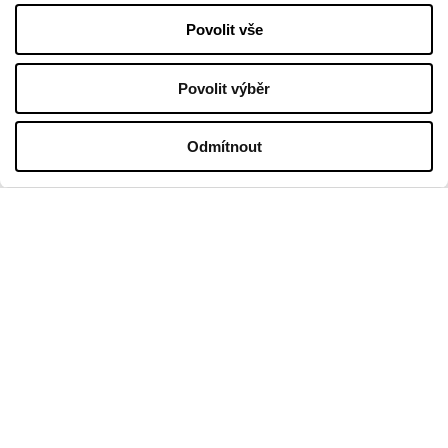
Politika cookies
Povolit vše
Pronájem
Kontakt
Povolit výběr
PROVOZNÍ DOBA
Odmítnout
Pondělí
09:00 - 21:00
Úterý
09:00 - 21:00
Středa
09:00 - 21:00
Čtvrtek
09:00 - 21:00
Pátek
09:00 - 21:00
Sobota
09:00 - 21:00
Obchodní neděle
09:00 - 20:00
Více informací