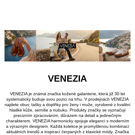
Přejít k hlavnímu obsahu
VENEZIA
VENEZIA je známá značka kožené galanterie, která již 30 let
systematicky buduje svou pozici na trhu. V prodejnách VENEZIA
najdete obuv, tašky a doplňky pro ženy i muže, vyrobené z kvalitní
hladké kůže, semiše a nubuku. Produkty značky se vyznačují
precizním zpracováním, důrazem na detail a jedinečným
charakterem. VENEZIA harmonicky spojuje eleganci s moderním
a výrazným designem. Každá kolekce je promyšlenou kombinací
aktuálních trendů a inspirací čerpaných z klasické módy. Značka