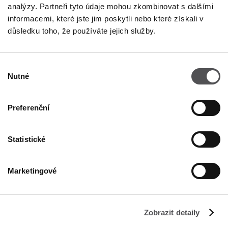
analýzy. Partneři tyto údaje mohou zkombinovat s dalšími
informacemi, které jste jim poskytli nebo které získali v
důsledku toho, že používáte jejich služby.
NEWSLETTER
Výběr
Staňte se VIP!
Nutné
souhlasu
ZADEJTE SVOU E-MAILOVOU ADRESU
Preferenční
Statistické
Marketingové
FIRMA
Zobrazit detaily
O nás