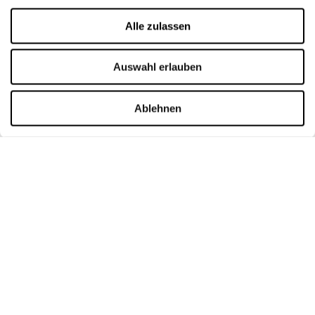
Cookie-Richtlinie
Alle zulassen
Vermietung
Kontakt
Auswahl erlauben
ÖFFNUNGSZEITEN
Ablehnen
Montag
09:00 - 21:00
Dienstag
09:00 - 21:00
Mittwoch
09:00 - 21:00
Donnerstag
09:00 - 21:00
Freitag
09:00 - 21:00
Samstag
09:00 - 21:00
Verkaufsoffene Sonntage
09:00 - 20:00
Mehr Informationen