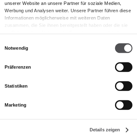
unserer Website an unsere Partner für soziale Medien,
Werbung und Analysen weiter. Unsere Partner führen diese
Informationen möglicherweise mit weiteren Daten
zusammen, die Sie ihnen bereitgestellt haben oder die sie
NEWSLETTER
im Rahmen Ihrer Nutzung der Dienste gesammelt haben.
Einwilligungsauswahl
Jetzt registrieren
Notwendig
GEBEN SIE HIER IHRE E-MAIL-ADRESSE EIN
Präferenzen
Statistiken
Marketing
FIRMA
Details zeigen
Über uns