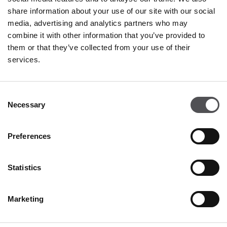
share information about your use of our site with our social
media, advertising and analytics partners who may
combine it with other information that you’ve provided to
them or that they’ve collected from your use of their
services.
NEWSLETTER
Consent
Become a VIP
Necessary
Selection
INSERT YOUR E-MAIL ADDRESS
Preferences
Statistics
Marketing
COMPANY