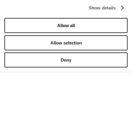
About Us
Show details
Cookies
Allow all
Leasing
Contact
Allow selection
Privacy policy
Deny
OPENING HOURS
Monday
09:00 - 21:00
Tuesday
09:00 - 21:00
Wednesday
09:00 - 21:00
Thursday
09:00 - 21:00
Friday
09:00 - 21:00
Saturday
09:00 - 21:00
Shopping Sunday
09:00 - 20:00