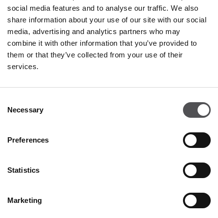
social media features and to analyse our traffic. We also
share information about your use of our site with our social
media, advertising and analytics partners who may
combine it with other information that you’ve provided to
them or that they’ve collected from your use of their
services.
NEWSLETTER
Consent
Become a VIP
Necessary
Selection
INSERT YOUR E-MAIL ADDRESS
Preferences
Statistics
Marketing