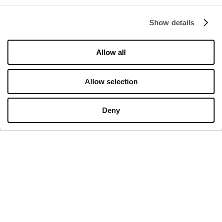
COMPANY
Show details
About Us
Cookies
Allow all
Leasing
Contact
Allow selection
Privacy policy
Deny
OPENING HOURS
Monday
09:00 - 21:00
Tuesday
09:00 - 21:00
Wednesday
09:00 - 21:00
Thursday
09:00 - 21:00
Friday
09:00 - 21:00
Saturday
09:00 - 21:00
Shopping Sunday
09:00 - 20:00