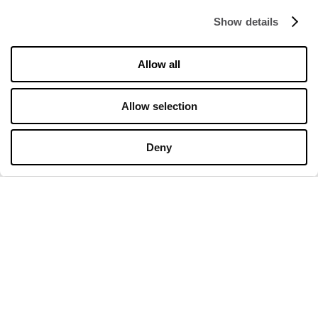
FIRMA
Show details
Om oss
Allow all
Informasjonskapsler
Leasing
Allow selection
Kontakt
Deny
ÅPNINGSTIDER
Mandag
09:00 - 21:00
Tirsdag
09:00 - 21:00
Onsdag
09:00 - 21:00
Torsdag
09:00 - 21:00
Fredag
09:00 - 21:00
Lørdag
09:00 - 21:00
Handel Søndag
09:00 - 20:00