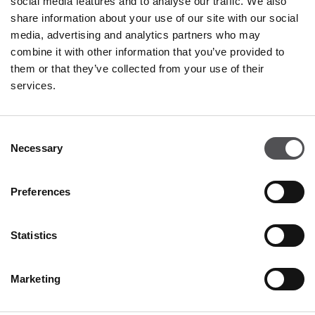
social media features and to analyse our traffic. We also
share information about your use of our site with our social
media, advertising and analytics partners who may
combine it with other information that you’ve provided to
them or that they’ve collected from your use of their
services.
NEWSLETTER
Consent
Necessary
Selection
Bli en VIP
SKRIV INN E-POSTADRESSEN DIN
Preferences
Statistics
Marketing