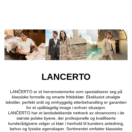
Hopp til hovedinnhold
LANCERTO
LANĈERTO er et herremotemerke som spesialiserer seg på
klassiske formelle og smarte fritidsklær. Eksklusivt utvalgte
tekstiler, perfekt snitt og omhyggelig etterbehandling er garantien
for et upåklagelig image i enhver situasjon.
LANĈERTO har et landsdekkende nettverk av showrooms i de
største polske byene, der profesjonelle og kvalifiserte
kunderådgivere velger ut klær i henhold til kundens anledning,
behov og fysiske egenskaper. Sortimentet omfatter klassiske