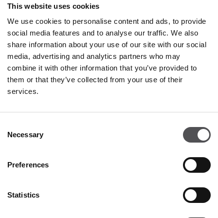
This website uses cookies
We use cookies to personalise content and ads, to provide
social media features and to analyse our traffic. We also
share information about your use of our site with our social
media, advertising and analytics partners who may
combine it with other information that you’ve provided to
them or that they’ve collected from your use of their
services.
Consent
NEWSLETTER
Necessary
Selection
Bli en VIP
Preferences
SKRIV INN E-POSTADRESSEN DIN
Statistics