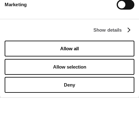
Marketing
Show details
FIRMA
Om oss
Allow all
Informasjonskapsler
Leasing
Allow selection
Kontakt
Deny
ÅPNINGSTIDER
Mandag
09:00 - 21:00
Tirsdag
09:00 - 21:00
Onsdag
09:00 - 21:00
Torsdag
09:00 - 21:00
Fredag
09:00 - 21:00