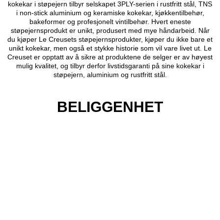
kokekar i støpejern tilbyr selskapet 3PLY-serien i rustfritt stål, TNS
i non-stick aluminium og keramiske kokekar, kjøkkentilbehør,
bakeformer og profesjonelt vintilbehør. Hvert eneste
støpejernsprodukt er unikt, produsert med mye håndarbeid. Når
du kjøper Le Creusets støpejernsprodukter, kjøper du ikke bare et
unikt kokekar, men også et stykke historie som vil vare livet ut. Le
Creuset er opptatt av å sikre at produktene de selger er av høyest
mulig kvalitet, og tilbyr derfor livstidsgaranti på sine kokekar i
støpejern, aluminium og rustfritt stål.
BELIGGENHET