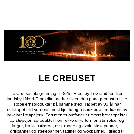
Hopp til hovedinnhold
LE CREUSET
Le Creuset ble grunnlagt i 1925 i Fresnoy-le-Grand, en liten
landsby i Nord-Frankrike, og har siden den gang produsert sine
støpejernsprodukter på samme sted. I løpet av 90 år har
selskapet blitt verdens mest kjente og respekterte produsent av
kokekar i støpejern. Sortimentet omfatter et svært bredt spekter
av støpejernsprodukter i en rekke ulike former, størrelser og
farger, fra klassikerne, dvs. runde og ovale stekepanner, til
grillpanner og stekepanner, taginer og wokpanner. I tillegg til