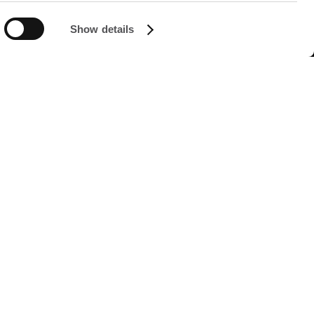
Show details
FØLG OSS PÅ
Managed by FREY Group