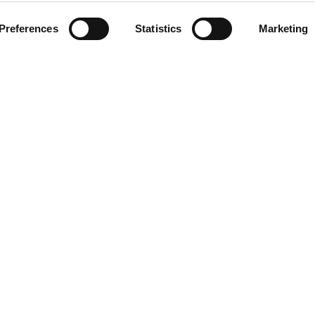
Preferences
Statistics
Marketing
SKRIV INN E-POSTADRESSEN DIN
STIDER
KONTAKT
09:00 - 21:00
Designer Outlet Gdańsk
09:00 - 21:00
ul. Przywidzka 8
09:00 - 21:00
80-174 Gdańsk
09:00 - 21:00
+48 58 320 99 44
09:00 - 21:00
info@designeroutletgdansk.pl
09:00 - 21:00
øndag
09:00 - 20:00