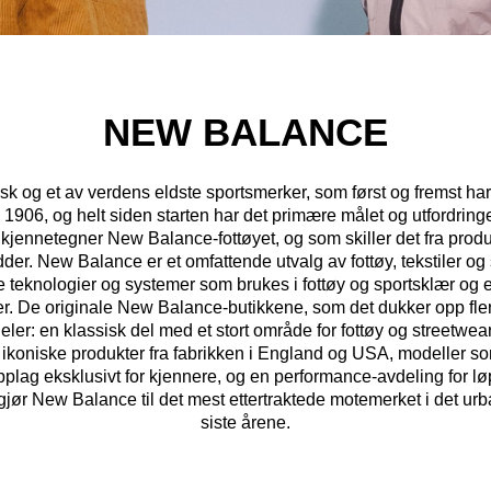
NEW BALANCE
 og et av verdens eldste sportsmerker, som først og fremst har
il 1906, og helt siden starten har det primære målet og utfordrin
m kjennetegner New Balance-fottøyet, og som skiller det fra prod
der. New Balance er et omfattende utvalg av fottøy, tekstiler og 
 teknologier og systemer som brukes i fottøy og sportsklær og e
kler. De originale New Balance-butikkene, som det dukker opp fler
eler: en klassisk del med et stort område for fottøy og streetwear
 ikoniske produkter fra fabrikken i England og USA, modeller s
pplag eksklusivt for kjennere, og en performance-avdeling for 
 gjør New Balance til det mest ettertraktede motemerket i det u
siste årene.