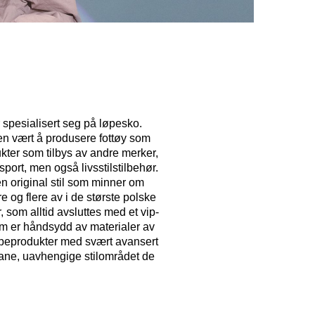
 spesialisert seg på løpesko.
gen vært å produsere fottøy som
ukter som tilbys av andre merker,
sport, men også livsstilstilbehør.
n original stil som minner om
e og flere av i de største polske
, som alltid avsluttes med et vip-
om er håndsydd av materialer av
løpeprodukter med svært avansert
rbane, uavhengige stilområdet de