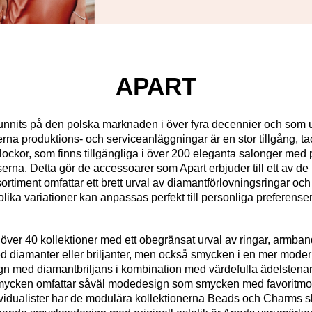
APART
funnits på den polska marknaden i över fyra decennier och som 
 produktions- och serviceanläggningar är en stor tillgång, tac
ckor, som finns tillgängliga i över 200 eleganta salonger med p
rna. Detta gör de accessoarer som Apart erbjuder till ett av de
timent omfattar ett brett urval av diamantförlovningsringar och 
olika variationer kan anpassas perfekt till personliga preferenser
över 40 kollektioner med ett obegränsat urval av ringar, armba
med diamanter eller briljanter, men också smycken i en mer mod
gn med diamantbriljans i kombination med värdefulla ädelstenar s
smycken omfattar såväl modedesign som smycken med favoritmoti
ividualister har de modulära kollektionerna Beads och Charms 