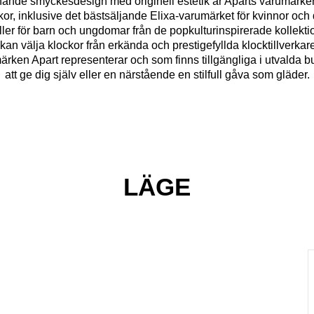
nde smyckesdesign med originell estetik är Aparts varumärken E
or, inklusive det bästsäljande Elixa-varumärket för kvinnor och
eller för barn och ungdomar från de popkulturinspirerade kollek
kan välja klockor från erkända och prestigefyllda klocktillverka
ärken Apart representerar och som finns tillgängliga i utvalda but
att ge dig själv eller en närstående en stilfull gåva som gläder.
LÄGE