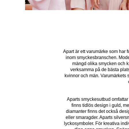
Apart är ett varumärke som har 
inom smyckesbranschen. Moderna
mängd olika smycken och klo
verksamma på de bästa platse
kvinnor och män. Varumärkets sor
Aparts smyckesutbud omfattar 
finns tidlös design i guld, 
diamanter finns det också desi
eller smaragder. Aparts silver
lyckosymboler. För kreativa ind