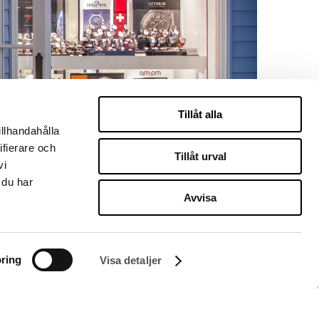
Tillåt alla
illhandahålla
ifierare och
Tillåt urval
vi
 du har
Avvisa
ring
Visa detaljer