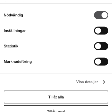
deras tjänster.
Bli en VIP
Samtyckesval
Nödvändig
ANGE DIN E-POSTADRESS
Inställningar
Statistik
Marknadsföring
FÖRETAG
Om oss
Visa detaljer
Cookies
Leasing
Tillåt alla
Kontakt
Tillåt urval