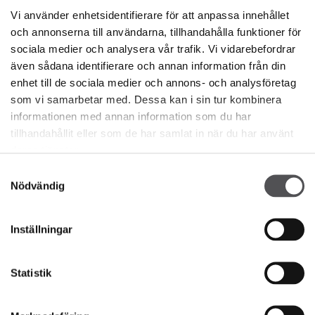
Vi använder enhetsidentifierare för att anpassa innehållet
och annonserna till användarna, tillhandahålla funktioner för
sociala medier och analysera vår trafik. Vi vidarebefordrar
även sådana identifierare och annan information från din
enhet till de sociala medier och annons- och analysföretag
som vi samarbetar med. Dessa kan i sin tur kombinera
informationen med annan information som du har
tillhandahållit eller som de har samlat in när du har använt
deras tjänster.
Samtyckesval
NEWSLETTER
Nödvändig
Bli en VIP
Inställningar
ANGE DIN E-POSTADRESS
Statistik