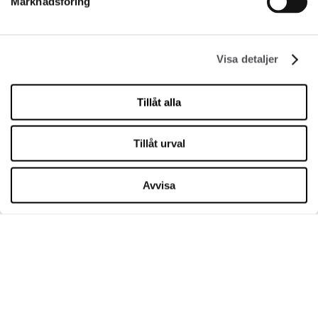
Marknadsföring
Visa detaljer
FÖRETAG
Om oss
Tillåt alla
Cookies
Leasing
Tillåt urval
Kontakt
Avvisa
ÖPPETTIDER
Måndag
09:00 - 21:00
Tisdag
09:00 - 21:00
Onsdag
09:00 - 21:00
Torsdag
09:00 - 21:00
Fredag
09:00 - 21:00
Lördag
09:00 - 21:00