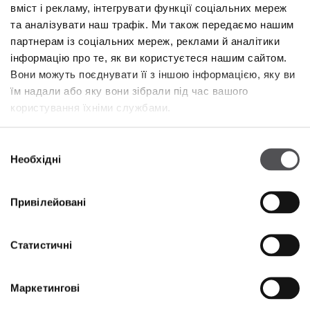
вміст і рекламу, інтегрувати функції соціальних мереж
та аналізувати наш трафік. Ми також передаємо нашим
партнерам із соціальних мереж, реклами й аналітики
інформацію про те, як ви користуєтеся нашим сайтом.
Вони можуть поєднувати її з іншою інформацією, яку ви
їм надали або яку вони зібрали під час вашого
користування їхніми службами.
NEWSLETTER
Вибір
Необхідні
згоди
Станьте VIP
Привілейовані
ВВЕДІТЬ СВОЮ АДРЕСУ ЕЛЕКТРОННОЇ ПОШТИ
Статистичні
Маркетингові