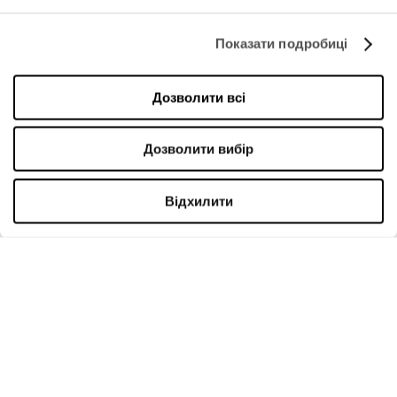
КОМПАНІЯ
Показати подробиці
Про нас
Дозволити всі
Політика використання Cookies
Оренда
Дозволити вибір
Контакти
Відхилити
РЕЖИМ РОБОТИ
Понеділок
09:00 - 21:00
Вівторок
09:00 - 21:00
Середа
09:00 - 21:00
Четвер
09:00 - 21:00
П'ятниця
09:00 - 21:00
Субота
09:00 - 21:00
Niedziela handlowa