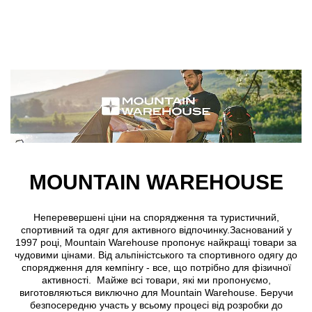
Skip to main content
MOUNTAIN WAREHOUSE
Неперевершені ціни на спорядження та туристичний,
спортивний та одяг для активного відпочинку.Заснований у
1997 році, Mountain Warehouse пропонує найкращі товари за
чудовими цінами. Від альпіністського та спортивного одягу до
спорядження для кемпінгу - все, що потрібно для фізичної
активності. Майже всі товари, які ми пропонуємо,
виготовляються виключно для Mountain Warehouse. Беручи
безпосередню участь у всьому процесі від розробки до