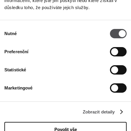
informacemi, které jste jim poskytli nebo které získali v
důsledku toho, že používáte jejich služby.
NEWSLETTER
Výběr
Staňte se VIP!
Nutné
souhlasu
ZADEJTE SVOU E-MAILOVOU ADRESU
Preferenční
Statistické
Marketingové
FIRMA
O nás
Zobrazit detaily
Politika cookies
Povolit vše
Pronájem