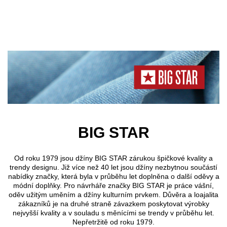
Přejít k hlavnímu obsahu
BIG STAR
Od roku 1979 jsou džíny BIG STAR zárukou špičkové kvality a
trendy designu. Již více než 40 let jsou džíny nezbytnou součástí
nabídky značky, která byla v průběhu let doplněna o další oděvy a
módní doplňky. Pro návrháře značky BIG STAR je práce vášní,
oděv užitým uměním a džíny kulturním prvkem. Důvěra a loajalita
zákazníků je na druhé straně závazkem poskytovat výrobky
nejvyšší kvality a v souladu s měnícími se trendy v průběhu let.
Nepřetržitě od roku 1979.