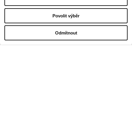
Kontakt
Povolit výběr
PROVOZNÍ DOBA
Odmítnout
Pondělí
09:00 - 21:00
Úterý
09:00 - 21:00
Středa
09:00 - 21:00
Čtvrtek
09:00 - 21:00
Pátek
09:00 - 21:00
Sobota
09:00 - 21:00
Obchodní neděle
09:00 - 20:00
Více informací
KONTAKT