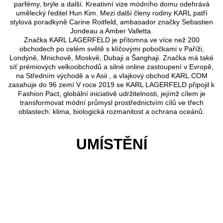
parfémy, brýle a další. Kreativní vize módního domu odehrává
umělecký ředitel Hun Kim. Mezi další členy rodiny KARL patří
stylová poradkyně Carine Roitfeld, ambasador značky Sebastien
Jondeau a Amber Valletta.
Značka KARL LAGERFELD je přítomna ve více než 200
obchodech po celém světě s klíčovými pobočkami v Paříži,
Londýně, Mnichově, Moskvě, Dubaji a Šanghaji. Značka má také
síť prémiových velkoobchodů a silné online zastoupení v Evropě,
na Středním východě a v Asii , a vlajkový obchod KARL.COM
zasahuje do 96 zemí V roce 2019 se KARL LAGERFELD připojil k
Fashion Pact, globální iniciativě udržitelnosti, jejímž cílem je
transformovat módní průmysl prostřednictvím cílů ve třech
oblastech: klima, biologická rozmanitost a ochrana oceánů.
UMÍSTĚNÍ