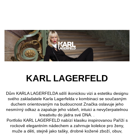
Přejít k hlavnímu obsahu
KARL LAGERFELD
Dům KARLA LAGERFELDA sdílí ikonickou vizi a estetiku designu
svého zakladatele Karla Lagerfelda v kombinaci se současným
duchem orientovaným na budoucnost Značka oslavuje jeho
nesmírný odkaz a zapaluje jeho vášeň, intuici a nevyčerpatelnou
kreativitu do jádra své DNA. .
Portfolio KARL LAGERFELD nabízí klasiku inspirovanou Paříží s
rockově elegantním nádechem a zahrnuje kolekce pro ženy,
muže a děti, stejně jako tašky, drobné kožené zboží, obuv,