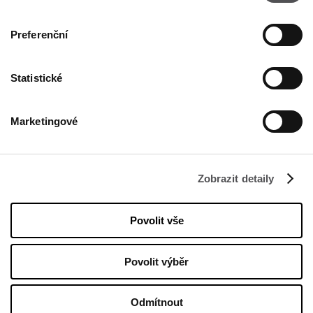
NEWSLETTER
Preferenční
Staňte se VIP!
Statistické
ZADEJTE SVOU E-MAILOVOU ADRESU
Marketingové
Zobrazit detaily
Povolit vše
FIRMA
O nás
Povolit výběr
Politika cookies
Pronájem
Odmítnout