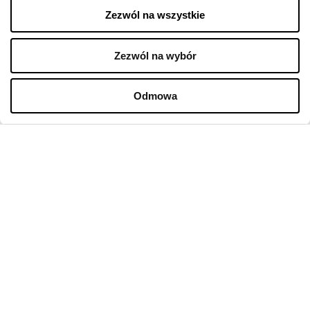
Zezwól na wszystkie
Zezwól na wybór
Odmowa
FIRMA
O nas
Polityka cookies
Wynajem
Kontakt
Oferty pracy w sklepach
Polityka prywatności
Regulamin świadczenia usług drogą elektroniczną
GODZINY OTWARCIA