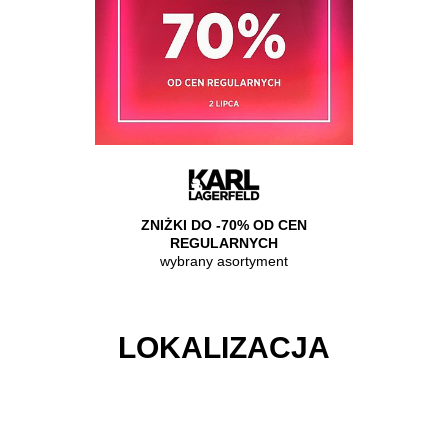
BRANY
ZNIŻKI DO -70% OD CEN
DO -
NT
REGULARNYCH
A
larnych
wybrany asortyment
rabat 
LOKALIZACJA