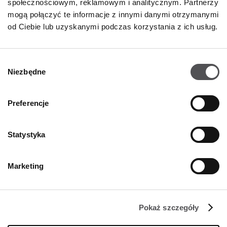
społecznościowym, reklamowym i analitycznym. Partnerzy
mogą połączyć te informacje z innymi danymi otrzymanymi
od Ciebie lub uzyskanymi podczas korzystania z ich usług.
Wybór
Niezbędne
zgody
Preferencje
Statystyka
NEWSLETTER
Marketing
Zostań VIP-em!
PODAJ SWÓJ ADRES E-MAIL
Pokaż szczegóły