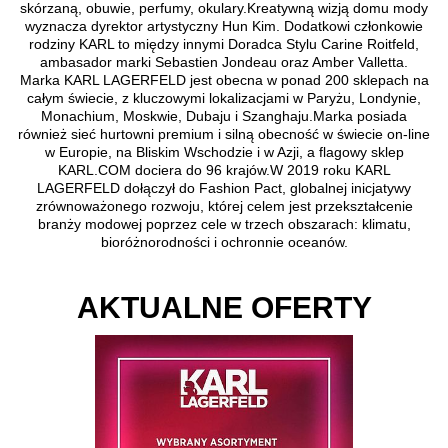
skórzaną, obuwie, perfumy, okulary.Kreatywną wizją domu mody
wyznacza dyrektor artystyczny Hun Kim. Dodatkowi członkowie
rodziny KARL to między innymi Doradca Stylu Carine Roitfeld,
ambasador marki Sebastien Jondeau oraz Amber Valletta.
Marka KARL LAGERFELD jest obecna w ponad 200 sklepach na
całym świecie, z kluczowymi lokalizacjami w Paryżu, Londynie,
Monachium, Moskwie, Dubaju i Szanghaju.Marka posiada
również sieć hurtowni premium i silną obecność w świecie on-line
w Europie, na Bliskim Wschodzie i w Azji, a flagowy sklep
KARL.COM dociera do 96 krajów.W 2019 roku KARL
LAGERFELD dołączył do Fashion Pact, globalnej inicjatywy
zrównoważonego rozwoju, której celem jest przekształcenie
branży modowej poprzez cele w trzech obszarach: klimatu,
bioróżnorodności i ochronnie oceanów.
AKTUALNE OFERTY