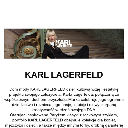
Przejdź do treści głównej
KARL LAGERFELD
Dom mody KARL LAGERFELD dzieli kultową wizję i estetykę
projektu swojego założyciela, Karla Lagerfelda, połączoną ze
współczesnym duchem przyszłości.Marka celebruje jego ogromne
dziedzictwo i roznieca jego pasję, intuicję i niewyczerpaną
kreatywność w rdzeń swojego DNA.
Oferując inspirowane Paryżem klasyki z rockowym szykiem,
portfolio KARL LAGERFELD obejmuje kolekcje dla kobiet,
mężczyzn i dzieci, a także między innymi torby, drobną galanterię