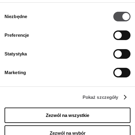
Wybór
Niezbędne
zgody
Preferencje
Statystyka
NEWSLETTER
Zostań VIP-em!
Marketing
PODAJ SWÓJ ADRES E-MAIL
Pokaż szczegóły
Zezwól na wszystkie
Zezwól na wybór