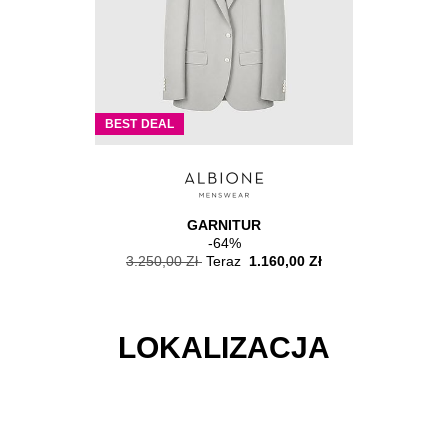
BEST DEAL
BEST DEAL
GARNITUR
-64%
.160,00 Zł
3.250,00 Zł
Teraz
1.160,00 Zł
3.250,00
LOKALIZACJA