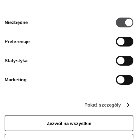
Wybór
Niezbędne
zgody
Preferencje
Statystyka
NEWSLETTER
Marketing
Zostań VIP-em!
PODAJ SWÓJ ADRES E-MAIL
Pokaż szczegóły
Zezwól na wszystkie