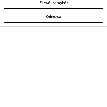
Zezwól na wybór
FIRMA
Odmowa
O nas
Polityka cookies
Wynajem
Kontakt
Oferty pracy w sklepach
Polityka prywatności
Regulamin świadczenia usług drogą elektroniczną
GODZINY OTWARCIA
Poniedziałek
09:00 - 21:00
Wtorek
09:00 - 21:00
Środa
09:00 - 21:00