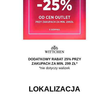
25% PRZY
DODATKOWY RABAT 25% PRZY
DODATKO
 299 ZŁ*
ZAKUPACH ZA MIN. 299 ZŁ*
ZAKUPAC
lizek
*nie dotyczy walizek
*nie
LOKALIZACJA