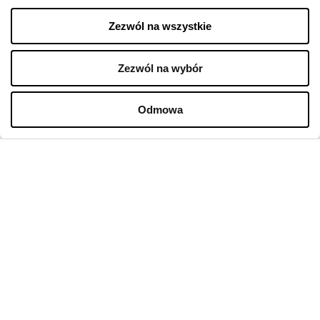
Oferty pracy w sklepach
Zezwól na wszystkie
Polityka prywatności
Regulamin świadczenia usług drogą elektroniczną
Zezwól na wybór
GODZINY OTWARCIA
Odmowa
Poniedziałek
09:00 - 21:00
Wtorek
09:00 - 21:00
Środa
09:00 - 21:00
Czwartek
09:00 - 21:00
Piątek
09:00 - 21:00
Sobota
09:00 - 21:00
Niedziela handlowa
09:00 - 20:00
Więcej informacji