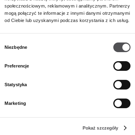
NEWSLETTER
społecznościowym, reklamowym i analitycznym. Partnerzy
mogą połączyć te informacje z innymi danymi otrzymanymi
Zostań VIP-em!
od Ciebie lub uzyskanymi podczas korzystania z ich usług.
PODAJ SWÓJ ADRES E-MAIL
Wybór
Niezbędne
zgody
Preferencje
Statystyka
FIRMA
O nas
Marketing
Polityka cookies
Wynajem
Pokaż szczegóły
Kontakt