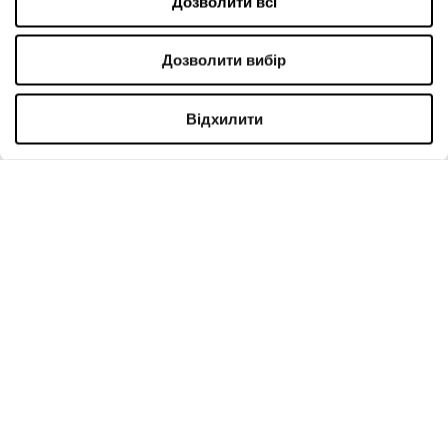
Дозволити всі
Оренда
Контакти
Дозволити вибір
РЕЖИМ РОБОТИ
Відхилити
Понеділок
09:00 - 21:00
Вівторок
09:00 - 21:00
Середа
09:00 - 21:00
Четвер
09:00 - 21:00
П'ятниця
09:00 - 21:00
Субота
09:00 - 21:00
Niedziela handlowa
09:00 - 20:00
Więcej informacji
КОНТАКТИ