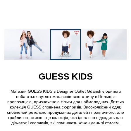
Skip to main content
GUESS KIDS
Магазин GUESS KIDS в Designer Outlet Gdańsk є одним з
небагатьох аутлет-магазинів такого типу в Польщі з
пропозицією, призначеною тільки для наймолодших. Дитяча
колекція GUESS сповнена сюрпризів. Високоякісний одяг,
сповнений ретельно продуманих деталей і практичного, але
грайливого стилю - це колекція, яка ідеально підходить для
дівчаток і хлопчиків, які починають кожен день зі стилем.