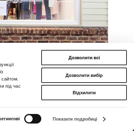
Дозволити всі
ункції
із
Дозволити вибір
 сайтом.
ли під час
Відхилити
етингові
Показати подробиці