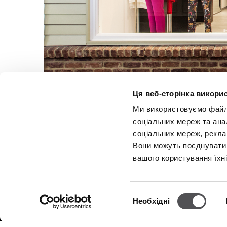
Ця веб-сторінка викорис
Ми використовуємо файли 
соціальних мереж та ана
соціальних мереж, рекла
Вони можуть поєднувати ї
вашого користування їхн
NEWSLETTER
Вибір
Необхідні
згоди
Станьте VIP