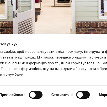
товує кукі
cookie, щоб персоналізувати вміст і рекламу, інтегрувати ф
лізувати наш трафік. Ми також передаємо нашим партнерам 
ми й аналітики інформацію про те, як ви користуєтеся нашим
ї з іншою інформацією, яку ви їм надали або яку вони зібра
іми службами.
ВВЕДІТЬ СВОЮ АДРЕСУ ЕЛЕКТРОННОЇ ПОШТИ
Привілейовані
Статистичні
Марк