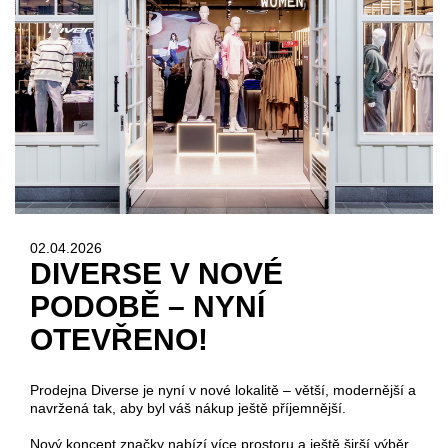
02.04.2026
DIVERSE V NOVÉ
PODOBĚ – NYNÍ
OTEVŘENO!
Prodejna Diverse je nyní v nové lokalitě – větší, modernější a
navržená tak, aby byl váš nákup ještě příjemnější.
Nový koncept značky nabízí více prostoru a ještě širší výběr