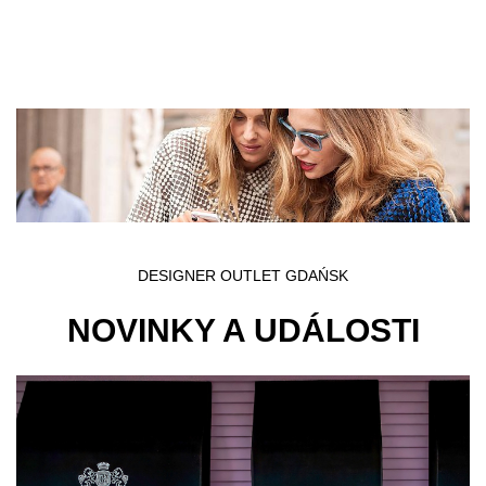
Přejít k hlavnímu obsahu
DESIGNER OUTLET GDAŃSK
NOVINKY A UDÁLOSTI