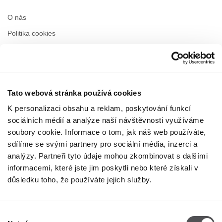
O nás
Politika cookies
Pronájem
Kontakt
Tato webová stránka používá cookies
PROVOZNÍ DOBA
K personalizaci obsahu a reklam, poskytování funkcí
Pondělí
09:00 - 21:00
sociálních médií a analýze naší návštěvnosti využíváme
Úterý
09:00 - 21:00
soubory cookie. Informace o tom, jak náš web používáte,
Středa
09:00 - 21:00
sdílíme se svými partnery pro sociální média, inzerci a
Čtvrtek
09:00 - 21:00
analýzy. Partneři tyto údaje mohou zkombinovat s dalšími
Pátek
09:00 - 21:00
Sobota
09:00 - 21:00
informacemi, které jste jim poskytli nebo které získali v
důsledku toho, že používáte jejich služby.
Obchodní neděle
09:00 - 20:00
Výběr