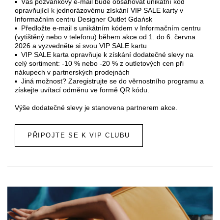
▪ Váš pozvánkový e-mail bude obsahovat unikátní kód
opravňující k jednorázovému získání VIP SALE karty v
Informačním centru Designer Outlet Gdańsk
▪ Předložte e-mail s unikátním kódem v Informačním centru
(vytištěný nebo v telefonu) během akce od 1. do 6. června
2026 a vyzvedněte si svou VIP SALE kartu
▪ VIP SALE karta opravňuje k získání dodatečné slevy na
celý sortiment: -10 % nebo -20 % z outletových cen při
nákupech v partnerských prodejnách
▪ Jiná možnost? Zaregistrujte se do věrnostního programu a
získejte uvítací odměnu ve formě QR kódu.
Výše dodatečné slevy je stanovena partnerem akce.
PŘIPOJTE SE K VIP CLUBU