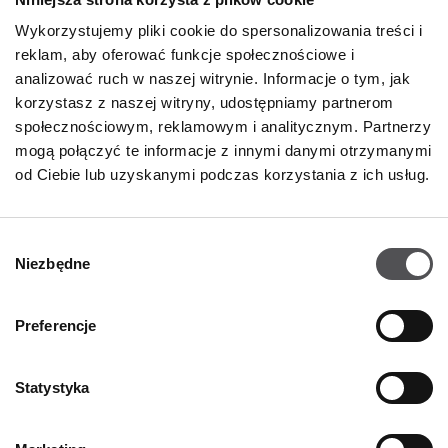
GODZINY OTWARCIA
Wykorzystujemy pliki cookie do spersonalizowania treści i
Poniedziałek
09:00 - 21:00
reklam, aby oferować funkcje społecznościowe i
Wtorek
09:00 - 21:00
analizować ruch w naszej witrynie. Informacje o tym, jak
Środa
09:00 - 21:00
korzystasz z naszej witryny, udostępniamy partnerom
Czwartek
09:00 - 21:00
społecznościowym, reklamowym i analitycznym. Partnerzy
Piątek
09:00 - 21:00
Sobota
09:00 - 21:00
mogą połączyć te informacje z innymi danymi otrzymanymi
od Ciebie lub uzyskanymi podczas korzystania z ich usług.
Niedziela handlowa
09:00 - 20:00
Wybór
Niezbędne
Więcej informacji
zgody
Preferencje
KONTAKT
Statystyka
Designer Outlet Gdańsk
ul. Przywidzka 8
80-174 Gdańsk