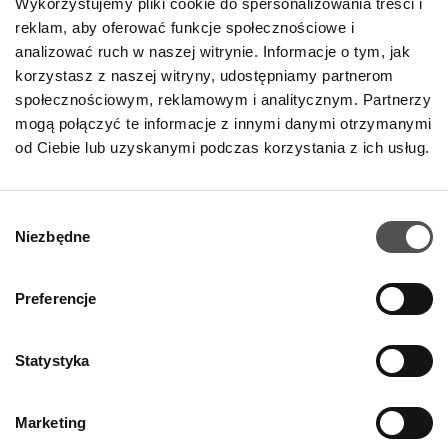
Wykorzystujemy pliki cookie do spersonalizowania treści i
Poniedziałek
09:00 - 21:00
reklam, aby oferować funkcje społecznościowe i
Wtorek
09:00 - 21:00
analizować ruch w naszej witrynie. Informacje o tym, jak
Środa
09:00 - 21:00
korzystasz z naszej witryny, udostępniamy partnerom
Czwartek
09:00 - 21:00
społecznościowym, reklamowym i analitycznym. Partnerzy
Piątek
09:00 - 21:00
Sobota
09:00 - 21:00
mogą połączyć te informacje z innymi danymi otrzymanymi
od Ciebie lub uzyskanymi podczas korzystania z ich usług.
Niedziela handlowa
09:00 - 20:00
Wybór
Niezbędne
Więcej informacji
zgody
Preferencje
KONTAKT
Statystyka
Designer Outlet Gdańsk
ul. Przywidzka 8
80-174 Gdańsk
Marketing
+48 58 320 99 44