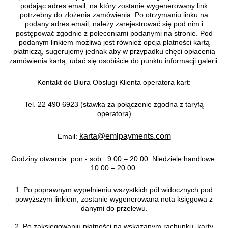
podając adres email, na który zostanie wygenerowany link
potrzebny do złożenia zamówienia. Po otrzymaniu linku na
podany adres email, należy zarejestrować się pod nim i
postępować zgodnie z poleceniami podanymi na stronie. Pod
podanym linkiem możliwa jest również opcja płatności kartą
płatniczą, sugerujemy jednak aby w przypadku chęci opłacenia
zamówienia kartą, udać się osobiście do punktu informacji galerii.
Kontakt do Biura Obsługi Klienta operatora kart:
Tel. 22 490 6923 (stawka za połączenie zgodna z taryfą
operatora)
karta@emlpayments.com
Email:
Godziny otwarcia: pon.- sob.: 9:00 – 20:00. Niedziele handlowe:
10:00 – 20:00.
1. Po poprawnym wypełnieniu wszystkich pól widocznych pod
powyższym linkiem, zostanie wygenerowana nota księgowa z
danymi do przelewu.
2. Po zaksięgowaniu płatności na wskazanym rachunku, karty